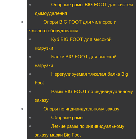
Опорные рамы BIG FOOT для систем
дымоудаления
Опоры BIG FOOT для чиллеров и
тяжелого оборудования
Куб BIG FOOT для высокой
нагрузки
Балки BIG FOOT для высокой
нагрузки
Нерегулируемая тяжелая балка Big
Foot
Рамы BIG FOOT по индивидуальному
заказу
Опоры по индивидуальному заказу
Сборные рамы
Легкие рамы по индивидуальному
заказу марки Big Foot