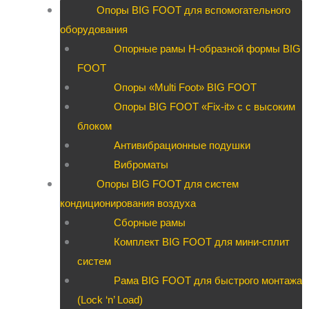
Опоры BIG FOOT для вспомогательного
оборудования
Опорные рамы H-образной формы BIG
FOOT
Опоры «Multi Foot» BIG FOOT
Опоры BIG FOOT «Fix-it» c с высоким
блоком
Антивибрационные подушки
Виброматы
Опоры BIG FOOT для систем
кондиционирования воздуха
Сборные рамы
Комплект BIG FOOT для мини-сплит
систем
Рама BIG FOOT для быстрого монтажа
(Lock ‘n’ Load)