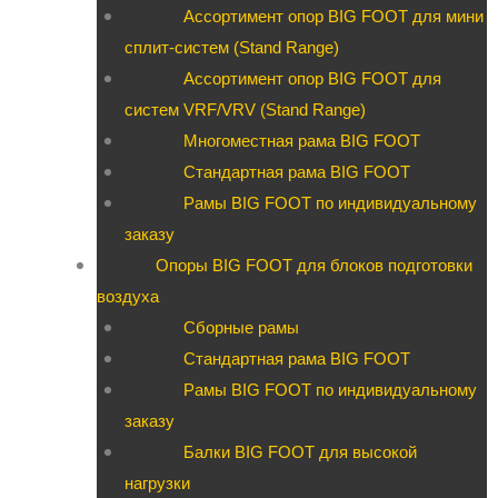
Ассортимент опор BIG FOOT для мини
сплит-систем (Stand Range)
Ассортимент опор BIG FOOT для
систем VRF/VRV (Stand Range)
Многоместная рама BIG FOOT
Стандартная рама BIG FOOT
Рамы BIG FOOT по индивидуальному
заказу
Опоры BIG FOOT для блоков подготовки
воздуха
Сборные рамы
Стандартная рама BIG FOOT
Рамы BIG FOOT по индивидуальному
заказу
Балки BIG FOOT для высокой
нагрузки