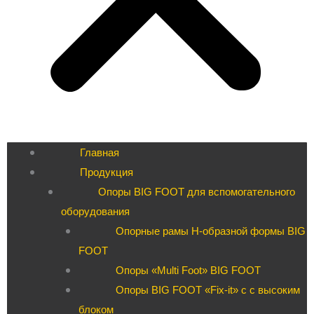
Главная
Продукция
Опоры BIG FOOT для вспомогательного
оборудования
Опорные рамы H-образной формы BIG
FOOT
Опоры «Multi Foot» BIG FOOT
Опоры BIG FOOT «Fix-it» c с высоким
блоком