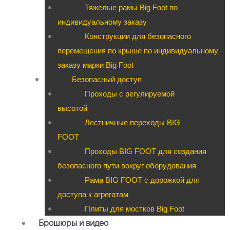
Тяжелые рамы Big Foot по
индивидуальному заказу
Конструкции для безопасного
перемещения по крыше по индивидуальному
заказу марки Big Foot
Безопасный доступ
Проходы с регулируемой
высотой
Лестничные переходы BIG
FOOT
Проходы BIG FOOT для создания
безопасного пути вокруг оборудования
Рама BIG FOOT с дорожкой для
доступа к агрегатам
Плиты для мостков Big Foot
Брошюры и видео