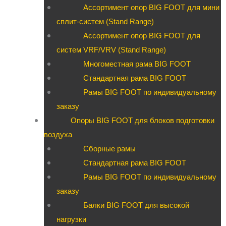
Ассортимент опор BIG FOOT для мини
сплит-систем (Stand Range)
Ассортимент опор BIG FOOT для
систем VRF/VRV (Stand Range)
Многоместная рама BIG FOOT
Стандартная рама BIG FOOT
Рамы BIG FOOT по индивидуальному
заказу
Опоры BIG FOOT для блоков подготовки
воздуха
Сборные рамы
Стандартная рама BIG FOOT
Рамы BIG FOOT по индивидуальному
заказу
Балки BIG FOOT для высокой
нагрузки