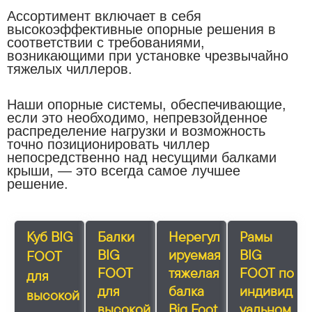
Ассортимент включает в себя
высокоэффективные опорные решения в
соответствии с требованиями,
возникающими при установке чрезвычайно
тяжелых чиллеров.
Наши опорные системы, обеспечивающие,
если это необходимо, непревзойденное
распределение нагрузки и возможность
точно позиционировать чиллер
непосредственно над несущими балками
крыши, — это всегда самое лучшее
решение.
Куб BIG
Балки
Нерегул
Рамы
BIG
ируемая
BIG
FOOT
FOOT
тяжелая
FOOT по
для
для
балка
индивид
высокой
высокой
Big Foot
уальном