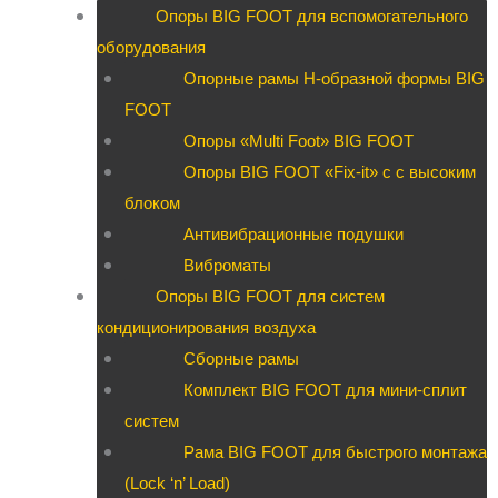
Опоры BIG FOOT для вспомогательного
оборудования
Опорные рамы H-образной формы BIG
FOOT
Опоры «Multi Foot» BIG FOOT
Опоры BIG FOOT «Fix-it» c с высоким
блоком
Антивибрационные подушки
Виброматы
Опоры BIG FOOT для систем
кондиционирования воздуха
Сборные рамы
Комплект BIG FOOT для мини-сплит
систем
Рама BIG FOOT для быстрого монтажа
(Lock ‘n’ Load)