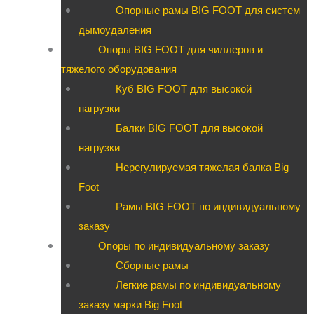
Опорные рамы BIG FOOT для систем
дымоудаления
Опоры BIG FOOT для чиллеров и
тяжелого оборудования
Куб BIG FOOT для высокой
нагрузки
Балки BIG FOOT для высокой
нагрузки
Нерегулируемая тяжелая балка Big
Foot
Рамы BIG FOOT по индивидуальному
заказу
Опоры по индивидуальному заказу
Сборные рамы
Легкие рамы по индивидуальному
заказу марки Big Foot