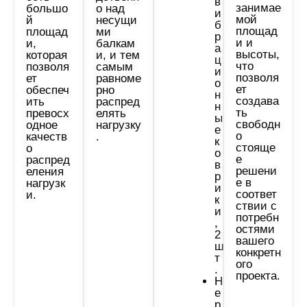
в
занимае
большо
о над
и
мой
й
несущи
б
площад
площад
ми
р
и и
и,
балкам
а
высоты,
которая
и, и тем
ц
что
позволя
самым
и
позволя
ет
равноме
о
ет
обеспеч
рно
н
создава
ить
распред
н
ть
превосх
елять
ы
свободн
одное
нагрузку
е
о
качеств
.
к
стояще
о
о
е
распред
в
решени
еления
р
е в
нагрузк
и
соответ
и.
к
ствии с
и
потребн
,
остями
2
вашего
ш
конкретн
т
ого
.
проекта.
Н
е
р