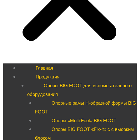
Главная
Продукция
Опоры BIG FOOT для вспомогательного
оборудования
Опорные рамы H-образной формы BIG
FOOT
Опоры «Multi Foot» BIG FOOT
Опоры BIG FOOT «Fix-it» c с высоким
блоком