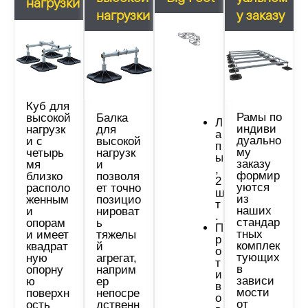
нагрузки
нагрузки
у заказу
Куб для
Рамы по
высокой
Балка
Л
индиви
нагрузк
для
а
дуально
и с
высокой
п
му
четырь
нагрузк
ы
заказу
мя
и
,
формир
близко
позволя
2
уются
располо
ет точно
ш
из
женным
позицио
т
наших
и
нироват
.
стандар
опорам
ь
П
тных
и имеет
тяжелы
р
комплек
квадрат
й
о
тующих
ную
агрегат,
т
в
опорну
наприм
и
зависи
ю
ер
в
мости
поверхн
непосре
о
от
ость
дственн