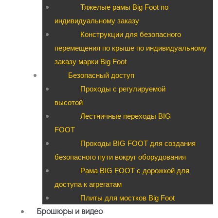
Тяжелые рамы Big Foot по
индивидуальному заказу
Конструкции для безопасного
перемещения по крыше по индивидуальному
заказу марки Big Foot
Безопасный доступ
Проходы с регулируемой
высотой
Лестничные переходы BIG
FOOT
Проходы BIG FOOT для создания
безопасного пути вокруг оборудования
Рама BIG FOOT с дорожкой для
доступа к агрегатам
Плиты для мостков Big Foot
Брошюры и видео