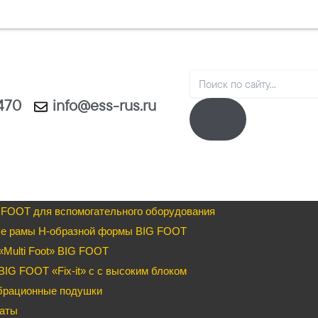
Search
1470
info@ess-rus.ru
 FOOT для вспомогательного оборудования
е рамы H-образной формы BIG FOOT
Multi Foot» BIG FOOT
IG FOOT «Fix-it» c с высоким блоком
брационные подушки
аты