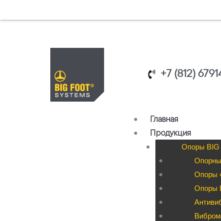
Перейти
к
содержимому
+7 (812) 679
Главная
Продукция
Опоры BIG
Опорны
Опоры «
Опоры B
Антиви
Вибром