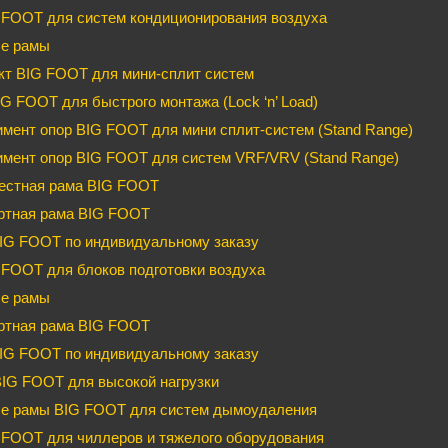
 FOOT для систем кондиционирования воздуха
е рамы
кт BIG FOOT для мини-сплит систем
G FOOT для быстрого монтажа (Lock ‘n’ Load)
мент опор BIG FOOT для мини сплит-систем (Stand Range)
имент опор BIG FOOT для систем VRF/VRV (Stand Range)
естная рама BIG FOOT
ртная рама BIG FOOT
IG FOOT по индивидуальному заказу
FOOT для блоков подготовки воздуха
е рамы
ртная рама BIG FOOT
IG FOOT по индивидуальному заказу
BIG FOOT для высокой нагрузки
е рамы BIG FOOT для систем дымоудаления
FOOT для чиллеров и тяжелого оборудования