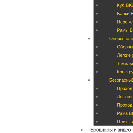
Куб BI
Балки 
Нерегул
Рамы B
Опоры по и
Сборны
Легкие 
Тяжелые
Констру
Безопасны
Проход
Лестни
Проходы
Рама BI
Плиты д
Брошюры и видео