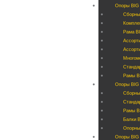
Опоры BIG
Сборны
Компле
Рама BI
Ассорти
Ассорт
Многом
Станда
Рамы B
Опоры BIG 
Сборны
Станда
Рамы B
Балки 
Опорны
Опоры BIG 