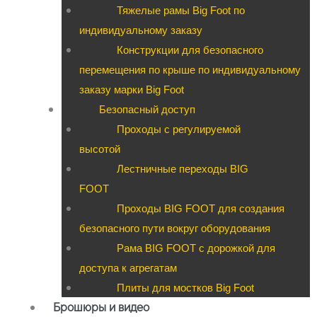
Тяжелые рамы Big Foot по
индивидуальному заказу
Конструкции для безопасного
перемещения по крыше по индивидуальному
заказу марки Big Foot
Безопасный доступ
Проходы с регулируемой
высотой
Лестничные переходы BIG
FOOT
Проходы BIG FOOT для создания
безопасного пути вокруг оборудования
Рама BIG FOOT с дорожкой для
доступа к агрегатам
Плиты для мостков Big Foot
Брошюры и видео