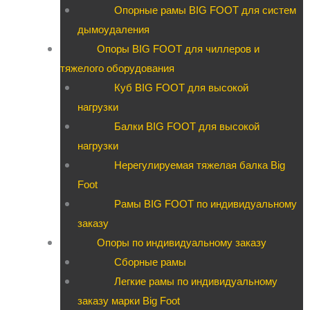
Опорные рамы BIG FOOT для систем
дымоудаления
Опоры BIG FOOT для чиллеров и
тяжелого оборудования
Куб BIG FOOT для высокой
нагрузки
Балки BIG FOOT для высокой
нагрузки
Нерегулируемая тяжелая балка Big
Foot
Рамы BIG FOOT по индивидуальному
заказу
Опоры по индивидуальному заказу
Сборные рамы
Легкие рамы по индивидуальному
заказу марки Big Foot