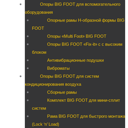
Опоры BIG FOOT для вспомогательного
оборудования
Опорные рамы H-образной формы BIG
FOOT
Опоры «Multi Foot» BIG FOOT
Опоры BIG FOOT «Fix-it» c с высоким
блоком
Антивибрационные подушки
Виброматы
Опоры BIG FOOT для систем
кондиционирования воздуха
Сборные рамы
Комплект BIG FOOT для мини-сплит
систем
Рама BIG FOOT для быстрого монтажа
(Lock ‘n’ Load)