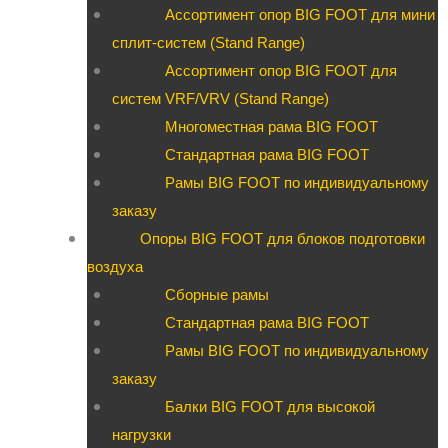
Ассортимент опор BIG FOOT для мини
сплит-систем (Stand Range)
Ассортимент опор BIG FOOT для
систем VRF/VRV (Stand Range)
Многоместная рама BIG FOOT
Стандартная рама BIG FOOT
Рамы BIG FOOT по индивидуальному
заказу
Опоры BIG FOOT для блоков подготовки
воздуха
Сборные рамы
Стандартная рама BIG FOOT
Рамы BIG FOOT по индивидуальному
заказу
Балки BIG FOOT для высокой
нагрузки