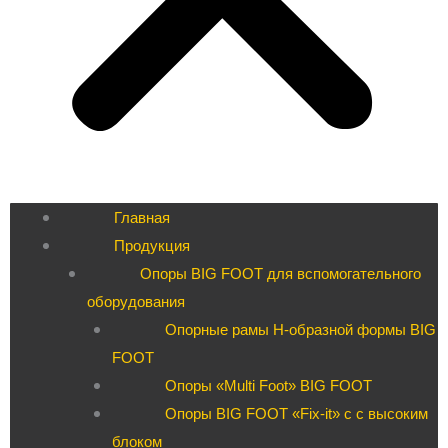
Главная
Продукция
Опоры BIG FOOT для вспомогательного
оборудования
Опорные рамы H-образной формы BIG
FOOT
Опоры «Multi Foot» BIG FOOT
Опоры BIG FOOT «Fix-it» c с высоким
блоком