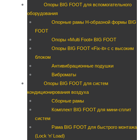
Опоры BIG FOOT для вспомогательного
оборудования
Опорные рамы H-образной формы BIG
FOOT
Опоры «Multi Foot» BIG FOOT
Опоры BIG FOOT «Fix-it» c с высоким
блоком
Антивибрационные подушки
Виброматы
Опоры BIG FOOT для систем
кондиционирования воздуха
Сборные рамы
Комплект BIG FOOT для мини-сплит
систем
Рама BIG FOOT для быстрого монтажа
(Lock ‘n’ Load)