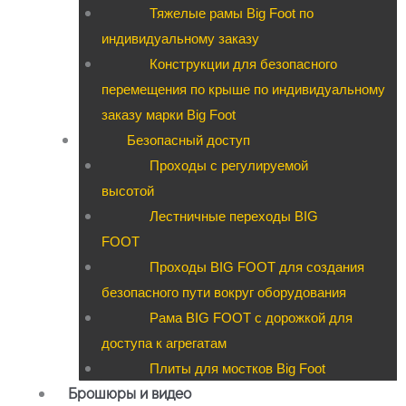
Тяжелые рамы Big Foot по
индивидуальному заказу
Конструкции для безопасного
перемещения по крыше по индивидуальному
заказу марки Big Foot
Безопасный доступ
Проходы с регулируемой
высотой
Лестничные переходы BIG
FOOT
Проходы BIG FOOT для создания
безопасного пути вокруг оборудования
Рама BIG FOOT с дорожкой для
доступа к агрегатам
Плиты для мостков Big Foot
Брошюры и видео