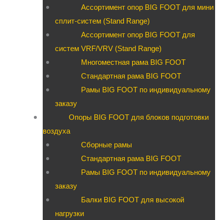
Ассортимент опор BIG FOOT для мини
сплит-систем (Stand Range)
Ассортимент опор BIG FOOT для
систем VRF/VRV (Stand Range)
Многоместная рама BIG FOOT
Стандартная рама BIG FOOT
Рамы BIG FOOT по индивидуальному
заказу
Опоры BIG FOOT для блоков подготовки
воздуха
Сборные рамы
Стандартная рама BIG FOOT
Рамы BIG FOOT по индивидуальному
заказу
Балки BIG FOOT для высокой
нагрузки