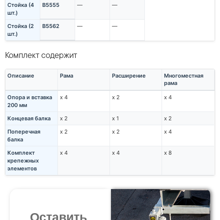
Стойка (4
B5555
—
—
шт.)
Стойка (2
B5562
—
—
шт.)
Комплект содержит
Описание
Рама
Расширение
Многоместная
рама
Опора и вставка
x 4
x 2
x 4
200 мм
Концевая балка
x 2
x 1
x 2
Поперечная
x 2
x 2
x 4
балка
Комплект
x 4
x 4
x 8
крепежных
элементов
Оставить