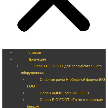
Главная
Продукция
Опоры BIG FOOT для вспомогательного
оборудования
Опорные рамы H-образной формы BIG
FOOT
Опоры «Multi Foot» BIG FOOT
Опоры BIG FOOT «Fix-it» c с высоким
блоком