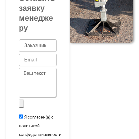
заявку
менедже
ру
N
a
m
E
e
m
a
M
i
e
l
s
s
a
g
e
Я согласен(а) с
политикой
конфиденциальности