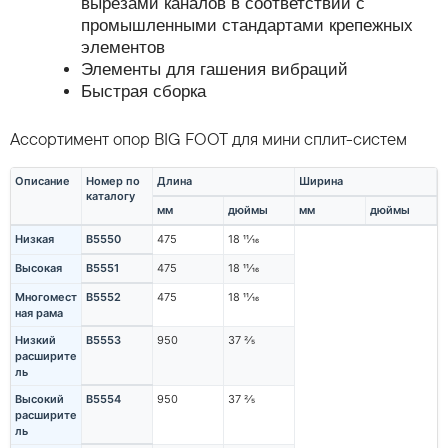
вырезами каналов в соответствии с
промышленными стандартами крепежных
элементов
Элементы для гашения вибраций
Быстрая сборка
Ассортимент опор BIG FOOT для мини сплит-систем
Описание
Номер по
Длина
Ширина
каталогу
мм
дюймы
мм
дюймы
Низкая
B5550
475
18 11⁄16
Высокая
B5551
475
18 11⁄16
Многомест
B5552
475
18 11⁄16
ная рама
Низкий
B5553
950
37 2⁄5
расширите
ль
Высокий
B5554
950
37 2⁄5
расширите
ль