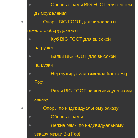
Опорные рамы BIG FOOT для систем
дымоудаления
Опоры BIG FOOT для чиллеров и
тяжелого оборудования
Куб BIG FOOT для высокой
нагрузки
Балки BIG FOOT для высокой
нагрузки
Нерегулируемая тяжелая балка Big
Foot
Рамы BIG FOOT по индивидуальному
заказу
Опоры по индивидуальному заказу
Сборные рамы
Легкие рамы по индивидуальному
заказу марки Big Foot