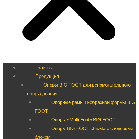
Главная
Продукция
Опоры BIG FOOT для вспомогательного
оборудования
Опорные рамы H-образной формы BIG
FOOT
Опоры «Multi Foot» BIG FOOT
Опоры BIG FOOT «Fix-it» c с высоким
блоком