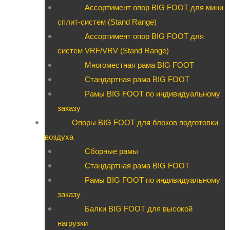
Ассортимент опор BIG FOOT для мини
сплит-систем (Stand Range)
Ассортимент опор BIG FOOT для
систем VRF/VRV (Stand Range)
Многоместная рама BIG FOOT
Стандартная рама BIG FOOT
Рамы BIG FOOT по индивидуальному
заказу
Опоры BIG FOOT для блоков подготовки
воздуха
Сборные рамы
Стандартная рама BIG FOOT
Рамы BIG FOOT по индивидуальному
заказу
Балки BIG FOOT для высокой
нагрузки