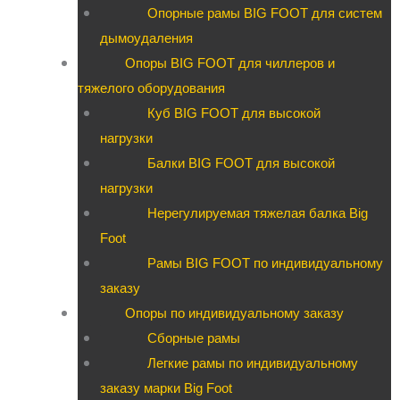
Опорные рамы BIG FOOT для систем
дымоудаления
Опоры BIG FOOT для чиллеров и
тяжелого оборудования
Куб BIG FOOT для высокой
нагрузки
Балки BIG FOOT для высокой
нагрузки
Нерегулируемая тяжелая балка Big
Foot
Рамы BIG FOOT по индивидуальному
заказу
Опоры по индивидуальному заказу
Сборные рамы
Легкие рамы по индивидуальному
заказу марки Big Foot