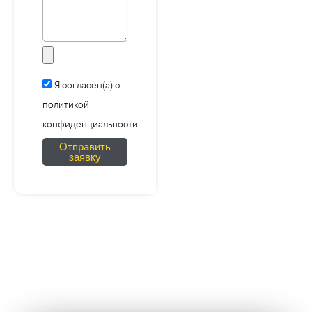
l
s
s
a
g
e
Я согласен(а) с
политикой
конфиденциальности
Отправить
заявку