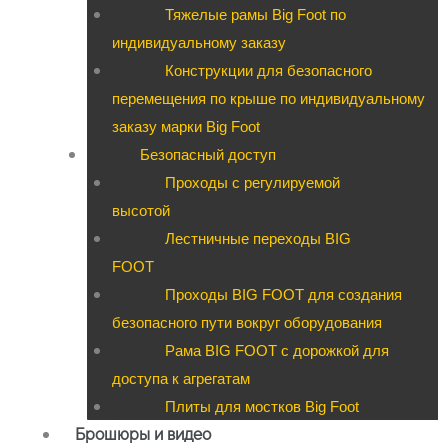
Тяжелые рамы Big Foot по
индивидуальному заказу
Конструкции для безопасного
перемещения по крыше по индивидуальному
заказу марки Big Foot
Безопасный доступ
Проходы с регулируемой
высотой
Лестничные переходы BIG
FOOT
Проходы BIG FOOT для создания
безопасного пути вокруг оборудования
Рама BIG FOOT с дорожкой для
доступа к агрегатам
Плиты для мостков Big Foot
Брошюры и видео