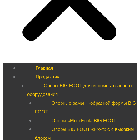
Главная
Продукция
Опоры BIG FOOT для вспомогательного
оборудования
Опорные рамы H-образной формы BIG
FOOT
Опоры «Multi Foot» BIG FOOT
Опоры BIG FOOT «Fix-it» c с высоким
блоком