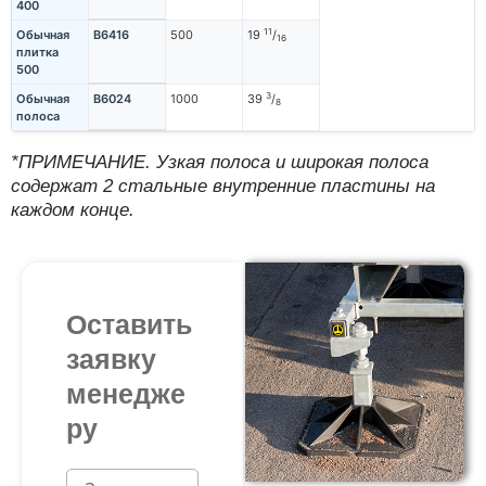
400
11
Обычная
B6416
500
19
/
16
плитка
500
3
Обычная
B6024
1000
39
/
8
полоса
*ПРИМЕЧАНИЕ. Узкая полоса и широкая полоса
содержат 2 стальные внутренние пластины на
каждом конце.
Оставить
заявку
менедже
ру
N