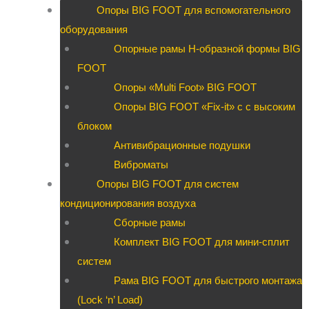
Опоры BIG FOOT для вспомогательного
оборудования
Опорные рамы H-образной формы BIG
FOOT
Опоры «Multi Foot» BIG FOOT
Опоры BIG FOOT «Fix-it» c с высоким
блоком
Антивибрационные подушки
Виброматы
Опоры BIG FOOT для систем
кондиционирования воздуха
Сборные рамы
Комплект BIG FOOT для мини-сплит
систем
Рама BIG FOOT для быстрого монтажа
(Lock ‘n’ Load)