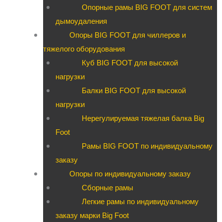
Опорные рамы BIG FOOT для систем
дымоудаления
Опоры BIG FOOT для чиллеров и
тяжелого оборудования
Куб BIG FOOT для высокой
нагрузки
Балки BIG FOOT для высокой
нагрузки
Нерегулируемая тяжелая балка Big
Foot
Рамы BIG FOOT по индивидуальному
заказу
Опоры по индивидуальному заказу
Сборные рамы
Легкие рамы по индивидуальному
заказу марки Big Foot