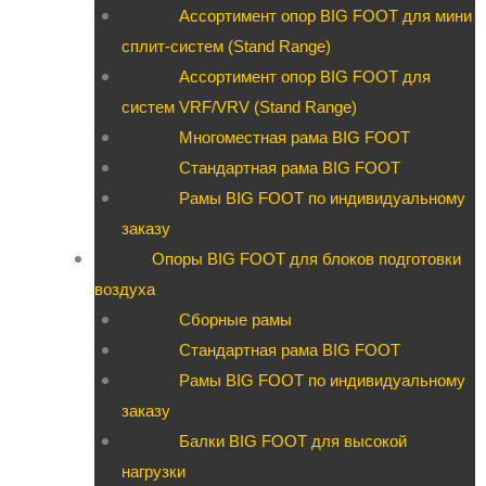
Ассортимент опор BIG FOOT для мини
сплит-систем (Stand Range)
Ассортимент опор BIG FOOT для
систем VRF/VRV (Stand Range)
Многоместная рама BIG FOOT
Стандартная рама BIG FOOT
Рамы BIG FOOT по индивидуальному
заказу
Опоры BIG FOOT для блоков подготовки
воздуха
Сборные рамы
Стандартная рама BIG FOOT
Рамы BIG FOOT по индивидуальному
заказу
Балки BIG FOOT для высокой
нагрузки