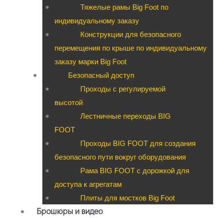
Тяжелые рамы Big Foot по
индивидуальному заказу
Конструкции для безопасного
перемещения по крыше по индивидуальному
заказу марки Big Foot
Безопасный доступ
Проходы с регулируемой
высотой
Лестничные переходы BIG
FOOT
Проходы BIG FOOT для создания
безопасного пути вокруг оборудования
Рама BIG FOOT с дорожкой для
доступа к агрегатам
Плиты для мостков Big Foot
Брошюры и видео