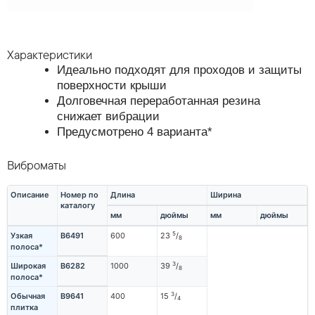
Характеристики
Идеально подходят для проходов и защиты
поверхности крыши
Долговечная переработанная резина
снижает вибрации
Предусмотрено 4 варианта*
Виброматы
Описание
Номер по
Длина
Ширина
каталогу
мм
дюймы
мм
дюймы
5
Узкая
B6491
600
23
/
8
полоса*
3
Широкая
B6282
1000
39
/
8
полоса*
3
Обычная
B9641
400
15
/
4
плитка