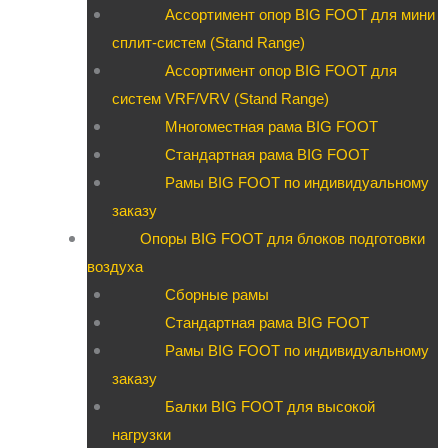
Ассортимент опор BIG FOOT для мини
сплит-систем (Stand Range)
Ассортимент опор BIG FOOT для
систем VRF/VRV (Stand Range)
Многоместная рама BIG FOOT
Стандартная рама BIG FOOT
Рамы BIG FOOT по индивидуальному
заказу
Опоры BIG FOOT для блоков подготовки
воздуха
Сборные рамы
Стандартная рама BIG FOOT
Рамы BIG FOOT по индивидуальному
заказу
Балки BIG FOOT для высокой
нагрузки