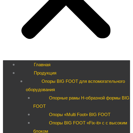
Главная
Продукция
Опоры BIG FOOT для вспомогательного
оборудования
Опорные рамы H-образной формы BIG
FOOT
Опоры «Multi Foot» BIG FOOT
Опоры BIG FOOT «Fix-it» c с высоким
блоком