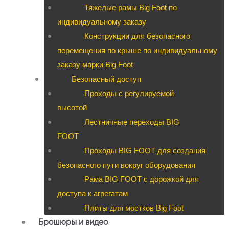
Тяжелые рамы Big Foot по
индивидуальному заказу
Конструкции для безопасного
перемещения по крыше по индивидуальному
заказу марки Big Foot
Безопасный доступ
Проходы с регулируемой
высотой
Лестничные переходы BIG
FOOT
Проходы BIG FOOT для создания
безопасного пути вокруг оборудования
Рама BIG FOOT с дорожкой для
доступа к агрегатам
Плиты для мостков Big Foot
Брошюры и видео