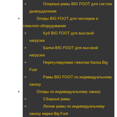
Опорные рамы BIG FOOT для систем
дымоудаления
Опоры BIG FOOT для чиллеров и
тяжелого оборудования
Куб BIG FOOT для высокой
нагрузки
Балки BIG FOOT для высокой
нагрузки
Нерегулируемая тяжелая балка Big
Foot
Рамы BIG FOOT по индивидуальному
заказу
Опоры по индивидуальному заказу
Сборные рамы
Легкие рамы по индивидуальному
заказу марки Big Foot