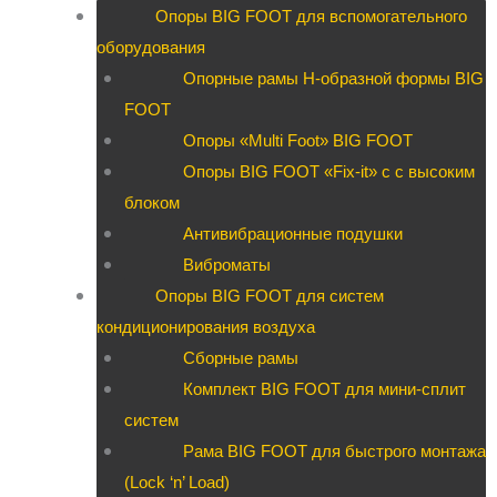
Опоры BIG FOOT для вспомогательного
оборудования
Опорные рамы H-образной формы BIG
FOOT
Опоры «Multi Foot» BIG FOOT
Опоры BIG FOOT «Fix-it» c с высоким
блоком
Антивибрационные подушки
Виброматы
Опоры BIG FOOT для систем
кондиционирования воздуха
Сборные рамы
Комплект BIG FOOT для мини-сплит
систем
Рама BIG FOOT для быстрого монтажа
(Lock ‘n’ Load)