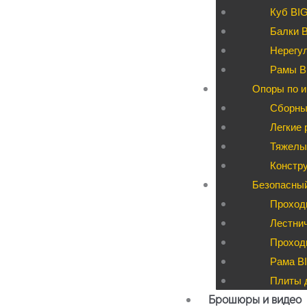
Куб BI
Балки 
Нерегул
Рамы B
Опоры по и
Сборны
Легкие 
Тяжелые
Констру
Безопасны
Проход
Лестни
Проходы
Рама BI
Плиты д
Брошюры и видео