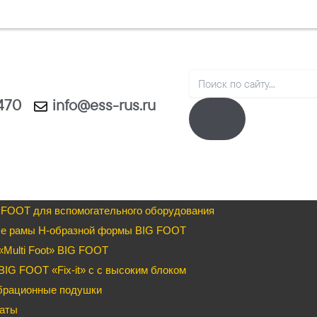
Search
1470
info@ess-rus.ru
 FOOT для вспомогательного оборудования
е рамы H-образной формы BIG FOOT
Multi Foot» BIG FOOT
IG FOOT «Fix-it» c с высоким блоком
брационные подушки
аты