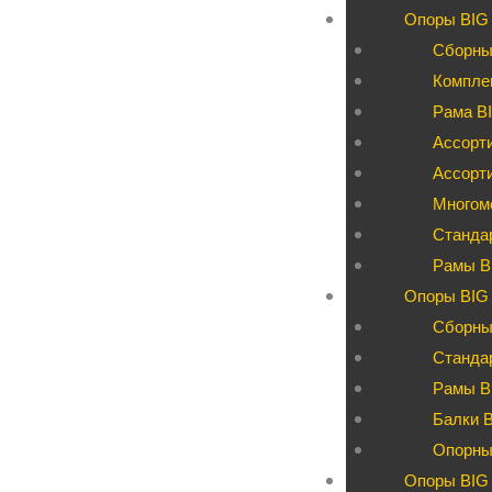
Опоры BIG
Сборны
Компле
Рама BI
Ассорти
Ассорт
Многом
Станда
Рамы B
Опоры BIG 
Сборны
Станда
Рамы B
Балки 
Опорны
Опоры BIG 