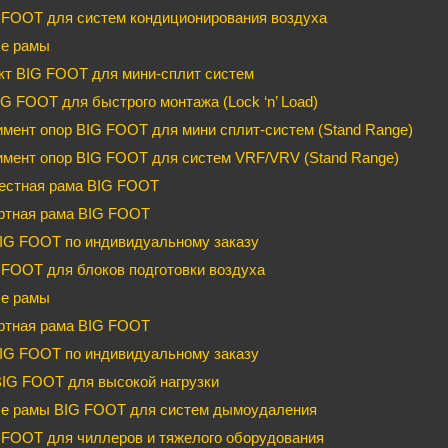
 FOOT для систем кондиционирования воздуха
е рамы
кт BIG FOOT для мини-сплит систем
G FOOT для быстрого монтажа (Lock ‘n’ Load)
мент опор BIG FOOT для мини сплит-систем (Stand Range)
имент опор BIG FOOT для систем VRF/VRV (Stand Range)
естная рама BIG FOOT
ртная рама BIG FOOT
IG FOOT по индивидуальному заказу
FOOT для блоков подготовки воздуха
е рамы
ртная рама BIG FOOT
IG FOOT по индивидуальному заказу
BIG FOOT для высокой нагрузки
е рамы BIG FOOT для систем дымоудаления
FOOT для чиллеров и тяжелого оборудования