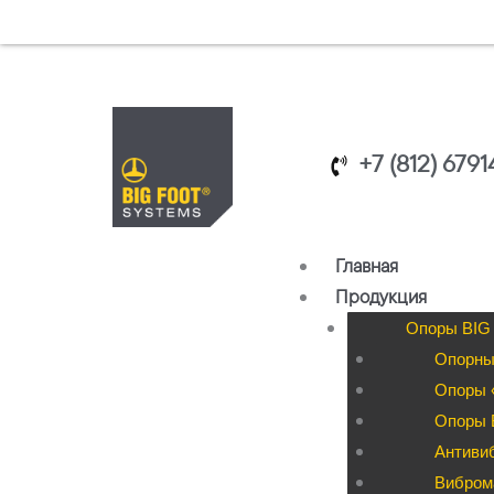
Перейти
к
содержимому
+7 (812) 679
Главная
Продукция
Опоры BIG
Опорны
Опоры «
Опоры B
Антиви
Вибром