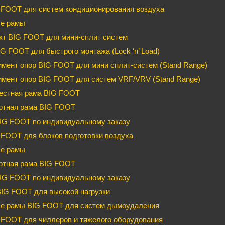
 FOOT для систем кондиционирования воздуха
е рамы
кт BIG FOOT для мини-сплит систем
G FOOT для быстрого монтажа (Lock ‘n’ Load)
мент опор BIG FOOT для мини сплит-систем (Stand Range)
имент опор BIG FOOT для систем VRF/VRV (Stand Range)
естная рама BIG FOOT
ртная рама BIG FOOT
IG FOOT по индивидуальному заказу
FOOT для блоков подготовки воздуха
е рамы
ртная рама BIG FOOT
IG FOOT по индивидуальному заказу
BIG FOOT для высокой нагрузки
е рамы BIG FOOT для систем дымоудаления
FOOT для чиллеров и тяжелого оборудования