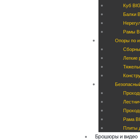
Куб BI
Балки 
Нерегул
Рамы B
Опоры по и
Сборны
Легкие 
Тяжелые
Констру
Безопасны
Проход
Лестни
Проходы
Рама BI
Плиты д
Брошюры и видео