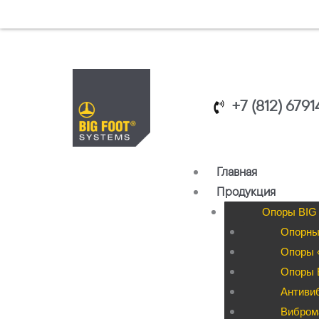
Перейти
к
содержимому
+7 (812) 679
Главная
Продукция
Опоры BIG
Опорны
Опоры «
Опоры B
Антиви
Вибром