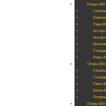
Опоры BIG
Сборны
Компле
Рама BI
Ассорти
Ассорт
Многом
Станда
Рамы B
Опоры BIG 
Сборны
Станда
Рамы B
Балки 
Опорны
Опоры BIG 