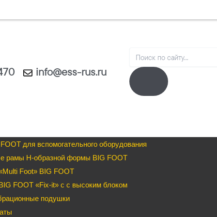
Search
1470
info@ess-rus.ru
 FOOT для вспомогательного оборудования
е рамы H-образной формы BIG FOOT
Multi Foot» BIG FOOT
IG FOOT «Fix-it» c с высоким блоком
брационные подушки
аты