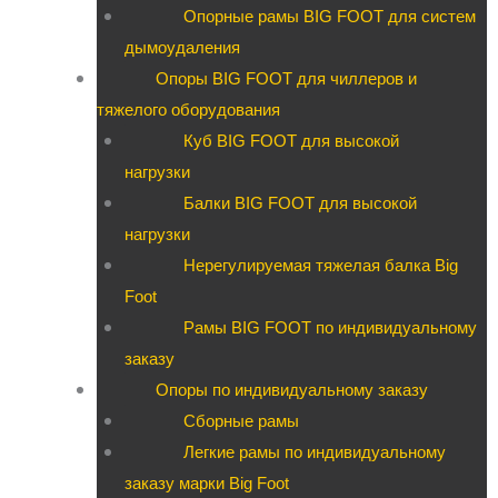
Опорные рамы BIG FOOT для систем
дымоудаления
Опоры BIG FOOT для чиллеров и
тяжелого оборудования
Куб BIG FOOT для высокой
нагрузки
Балки BIG FOOT для высокой
нагрузки
Нерегулируемая тяжелая балка Big
Foot
Рамы BIG FOOT по индивидуальному
заказу
Опоры по индивидуальному заказу
Сборные рамы
Легкие рамы по индивидуальному
заказу марки Big Foot