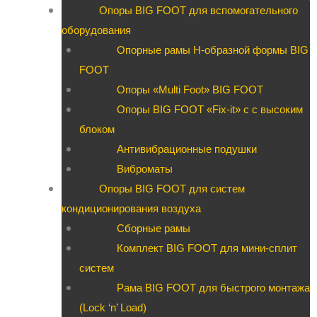
Опоры BIG FOOT для вспомогательного
оборудования
Опорные рамы H-образной формы BIG
FOOT
Опоры «Multi Foot» BIG FOOT
Опоры BIG FOOT «Fix-it» c с высоким
блоком
Антивибрационные подушки
Виброматы
Опоры BIG FOOT для систем
кондиционирования воздуха
Сборные рамы
Комплект BIG FOOT для мини-сплит
систем
Рама BIG FOOT для быстрого монтажа
(Lock ‘n’ Load)