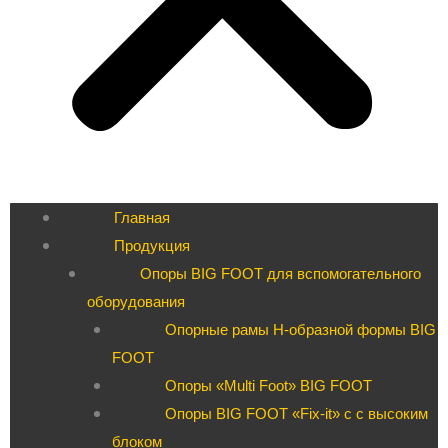
Главная
Продукция
Опоры BIG FOOT для вспомогательного
оборудования
Опорные рамы H-образной формы BIG
FOOT
Опоры «Multi Foot» BIG FOOT
Опоры BIG FOOT «Fix-it» c с высоким
блоком