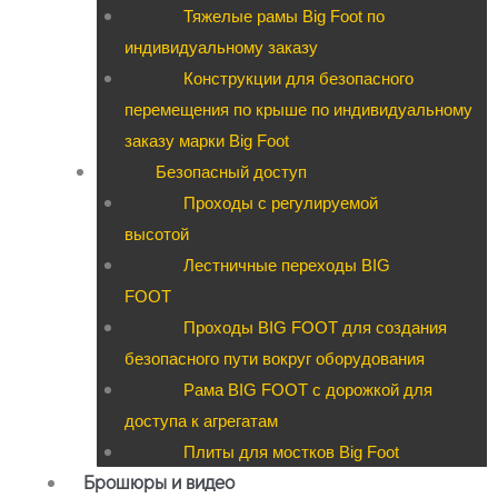
Тяжелые рамы Big Foot по
индивидуальному заказу
Конструкции для безопасного
перемещения по крыше по индивидуальному
заказу марки Big Foot
Безопасный доступ
Проходы с регулируемой
высотой
Лестничные переходы BIG
FOOT
Проходы BIG FOOT для создания
безопасного пути вокруг оборудования
Рама BIG FOOT с дорожкой для
доступа к агрегатам
Плиты для мостков Big Foot
Брошюры и видео