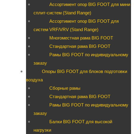
Ассортимент опор BIG FOOT для мини
сплит-систем (Stand Range)
Ассортимент опор BIG FOOT для
систем VRF/VRV (Stand Range)
Многоместная рама BIG FOOT
Стандартная рама BIG FOOT
Рамы BIG FOOT по индивидуальному
заказу
Опоры BIG FOOT для блоков подготовки
воздуха
Сборные рамы
Стандартная рама BIG FOOT
Рамы BIG FOOT по индивидуальному
заказу
Балки BIG FOOT для высокой
нагрузки