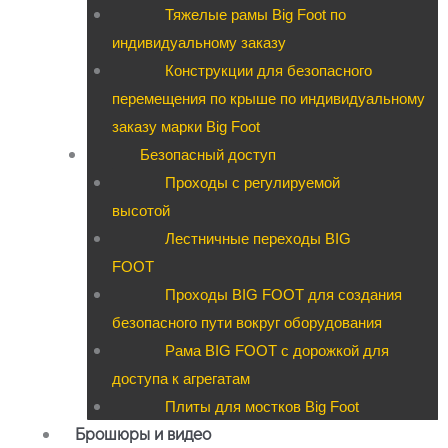
Тяжелые рамы Big Foot по
индивидуальному заказу
Конструкции для безопасного
перемещения по крыше по индивидуальному
заказу марки Big Foot
Безопасный доступ
Проходы с регулируемой
высотой
Лестничные переходы BIG
FOOT
Проходы BIG FOOT для создания
безопасного пути вокруг оборудования
Рама BIG FOOT с дорожкой для
доступа к агрегатам
Плиты для мостков Big Foot
Брошюры и видео