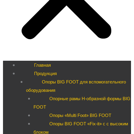
Главная
Продукция
Опоры BIG FOOT для вспомогательного
оборудования
Опорные рамы H-образной формы BIG
FOOT
Опоры «Multi Foot» BIG FOOT
Опоры BIG FOOT «Fix-it» c с высоким
блоком