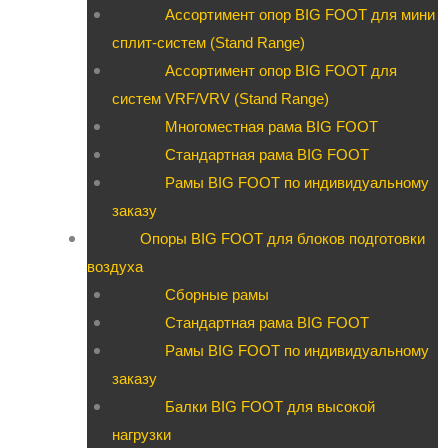
Ассортимент опор BIG FOOT для мини
сплит-систем (Stand Range)
Ассортимент опор BIG FOOT для
систем VRF/VRV (Stand Range)
Многоместная рама BIG FOOT
Стандартная рама BIG FOOT
Рамы BIG FOOT по индивидуальному
заказу
Опоры BIG FOOT для блоков подготовки
воздуха
Сборные рамы
Стандартная рама BIG FOOT
Рамы BIG FOOT по индивидуальному
заказу
Балки BIG FOOT для высокой
нагрузки