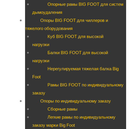
Опорные рамы BIG FOOT для систем
дымоудаления
Опоры BIG FOOT для чиллеров и
тяжелого оборудования
Куб BIG FOOT для высокой
нагрузки
Балки BIG FOOT для высокой
нагрузки
Нерегулируемая тяжелая балка Big
Foot
Рамы BIG FOOT по индивидуальному
заказу
Опоры по индивидуальному заказу
Сборные рамы
Легкие рамы по индивидуальному
заказу марки Big Foot