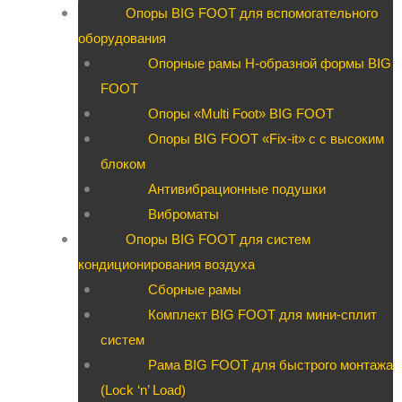
Опоры BIG FOOT для вспомогательного
оборудования
Опорные рамы H-образной формы BIG
FOOT
Опоры «Multi Foot» BIG FOOT
Опоры BIG FOOT «Fix-it» c с высоким
блоком
Антивибрационные подушки
Виброматы
Опоры BIG FOOT для систем
кондиционирования воздуха
Сборные рамы
Комплект BIG FOOT для мини-сплит
систем
Рама BIG FOOT для быстрого монтажа
(Lock ‘n’ Load)