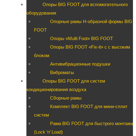
Опоры BIG FOOT для вспомогательного
оборудования
Опорные рамы H-образной формы BIG
FOOT
Опоры «Multi Foot» BIG FOOT
Опоры BIG FOOT «Fix-it» c с высоким
блоком
Антивибрационные подушки
Виброматы
Опоры BIG FOOT для систем
кондиционирования воздуха
Сборные рамы
Комплект BIG FOOT для мини-сплит
систем
Рама BIG FOOT для быстрого монтажа
(Lock ‘n’ Load)