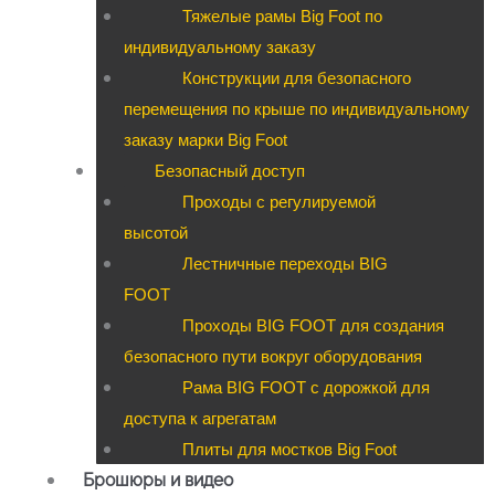
Тяжелые рамы Big Foot по
индивидуальному заказу
Конструкции для безопасного
перемещения по крыше по индивидуальному
заказу марки Big Foot
Безопасный доступ
Проходы с регулируемой
высотой
Лестничные переходы BIG
FOOT
Проходы BIG FOOT для создания
безопасного пути вокруг оборудования
Рама BIG FOOT с дорожкой для
доступа к агрегатам
Плиты для мостков Big Foot
Брошюры и видео