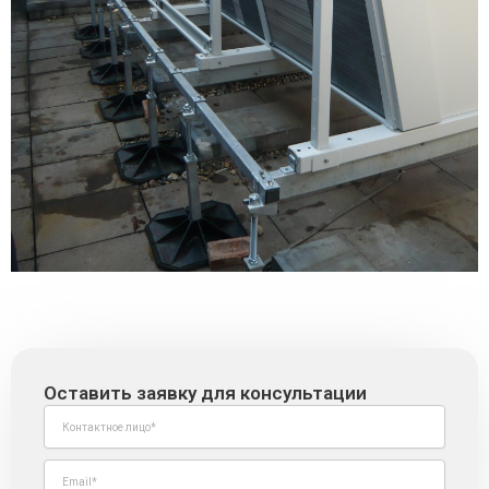
Оставить заявку для консультации
N
a
m
E
e