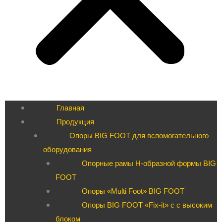
Главная
Продукция
Опоры BIG FOOT для вспомогательного
оборудования
Опорные рамы H-образной формы BIG
FOOT
Опоры «Multi Foot» BIG FOOT
Опоры BIG FOOT «Fix-it» c с высоким
блоком