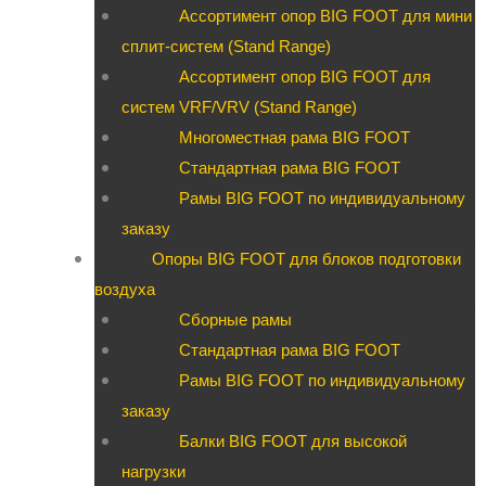
Ассортимент опор BIG FOOT для мини
сплит-систем (Stand Range)
Ассортимент опор BIG FOOT для
систем VRF/VRV (Stand Range)
Многоместная рама BIG FOOT
Стандартная рама BIG FOOT
Рамы BIG FOOT по индивидуальному
заказу
Опоры BIG FOOT для блоков подготовки
воздуха
Сборные рамы
Стандартная рама BIG FOOT
Рамы BIG FOOT по индивидуальному
заказу
Балки BIG FOOT для высокой
нагрузки