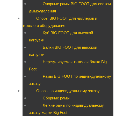
Опорные рамы BIG FOOT для систем
дымоудаления
Опоры BIG FOOT для чиллеров и
тяжелого оборудования
Куб BIG FOOT для высокой
нагрузки
Балки BIG FOOT для высокой
нагрузки
Нерегулируемая тяжелая балка Big
Foot
Рамы BIG FOOT по индивидуальному
заказу
Опоры по индивидуальному заказу
Сборные рамы
Легкие рамы по индивидуальному
заказу марки Big Foot