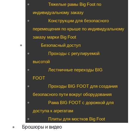
Тяжелые рамы Big Foot по
индивидуальному заказу
Конструкции для безопасного
перемещения по крыше по индивидуальному
заказу марки Big Foot
Безопасный доступ
Проходы с регулируемой
высотой
Лестничные переходы BIG
FOOT
Проходы BIG FOOT для создания
безопасного пути вокруг оборудования
Рама BIG FOOT с дорожкой для
доступа к агрегатам
Плиты для мостков Big Foot
Брошюры и видео