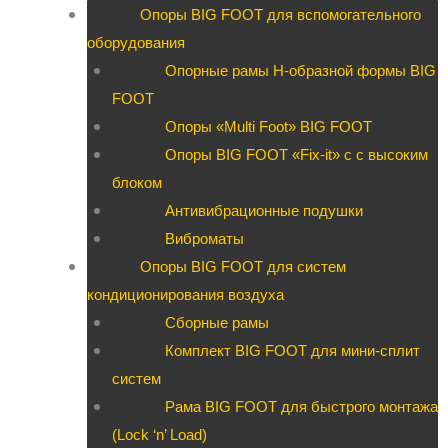
Опоры BIG FOOT для вспомогательного
оборудования
Опорные рамы H-образной формы BIG
FOOT
Опоры «Multi Foot» BIG FOOT
Опоры BIG FOOT «Fix-it» c с высоким
блоком
Антивибрационные подушки
Виброматы
Опоры BIG FOOT для систем
кондиционирования воздуха
Сборные рамы
Комплект BIG FOOT для мини-сплит
систем
Рама BIG FOOT для быстрого монтажа
(Lock ‘n’ Load)