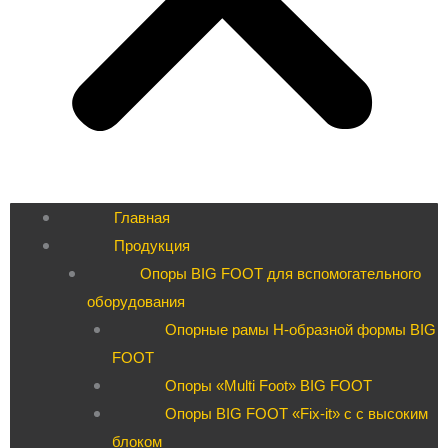
Главная
Продукция
Опоры BIG FOOT для вспомогательного
оборудования
Опорные рамы H-образной формы BIG
FOOT
Опоры «Multi Foot» BIG FOOT
Опоры BIG FOOT «Fix-it» c с высоким
блоком