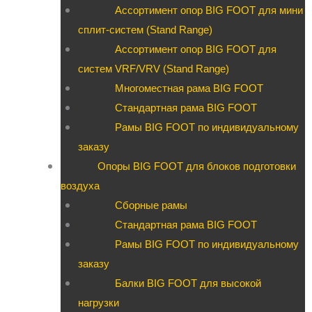
Ассортимент опор BIG FOOT для мини
сплит-систем (Stand Range)
Ассортимент опор BIG FOOT для
систем VRF/VRV (Stand Range)
Многоместная рама BIG FOOT
Стандартная рама BIG FOOT
Рамы BIG FOOT по индивидуальному
заказу
Опоры BIG FOOT для блоков подготовки
воздуха
Сборные рамы
Стандартная рама BIG FOOT
Рамы BIG FOOT по индивидуальному
заказу
Балки BIG FOOT для высокой
нагрузки