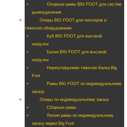
Опорные рамы BIG FOOT для систем
дымоудаления
Опоры BIG FOOT для чиллеров и
тяжелого оборудования
Куб BIG FOOT для высокой
нагрузки
Балки BIG FOOT для высокой
нагрузки
Нерегулируемая тяжелая балка Big
Foot
Рамы BIG FOOT по индивидуальному
заказу
Опоры по индивидуальному заказу
Сборные рамы
Легкие рамы по индивидуальному
заказу марки Big Foot