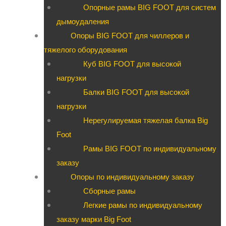
Опорные рамы BIG FOOT для систем
дымоудаления
Опоры BIG FOOT для чиллеров и
тяжелого оборудования
Куб BIG FOOT для высокой
нагрузки
Балки BIG FOOT для высокой
нагрузки
Нерегулируемая тяжелая балка Big
Foot
Рамы BIG FOOT по индивидуальному
заказу
Опоры по индивидуальному заказу
Сборные рамы
Легкие рамы по индивидуальному
заказу марки Big Foot