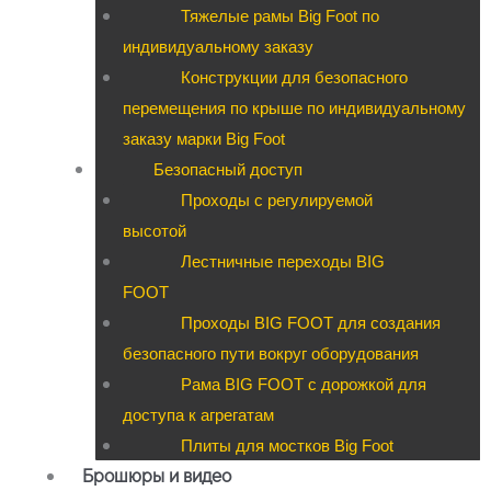
Тяжелые рамы Big Foot по
индивидуальному заказу
Конструкции для безопасного
перемещения по крыше по индивидуальному
заказу марки Big Foot
Безопасный доступ
Проходы с регулируемой
высотой
Лестничные переходы BIG
FOOT
Проходы BIG FOOT для создания
безопасного пути вокруг оборудования
Рама BIG FOOT с дорожкой для
доступа к агрегатам
Плиты для мостков Big Foot
Брошюры и видео