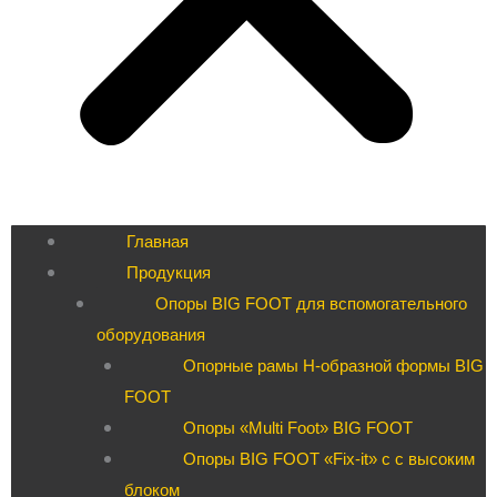
Главная
Продукция
Опоры BIG FOOT для вспомогательного
оборудования
Опорные рамы H-образной формы BIG
FOOT
Опоры «Multi Foot» BIG FOOT
Опоры BIG FOOT «Fix-it» c с высоким
блоком