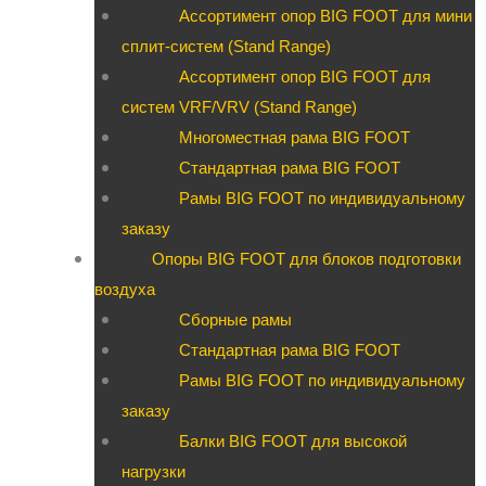
Ассортимент опор BIG FOOT для мини
сплит-систем (Stand Range)
Ассортимент опор BIG FOOT для
систем VRF/VRV (Stand Range)
Многоместная рама BIG FOOT
Стандартная рама BIG FOOT
Рамы BIG FOOT по индивидуальному
заказу
Опоры BIG FOOT для блоков подготовки
воздуха
Сборные рамы
Стандартная рама BIG FOOT
Рамы BIG FOOT по индивидуальному
заказу
Балки BIG FOOT для высокой
нагрузки