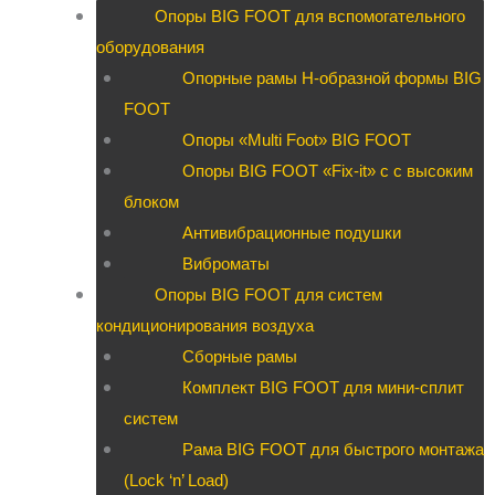
Опоры BIG FOOT для вспомогательного
оборудования
Опорные рамы H-образной формы BIG
FOOT
Опоры «Multi Foot» BIG FOOT
Опоры BIG FOOT «Fix-it» c с высоким
блоком
Антивибрационные подушки
Виброматы
Опоры BIG FOOT для систем
кондиционирования воздуха
Сборные рамы
Комплект BIG FOOT для мини-сплит
систем
Рама BIG FOOT для быстрого монтажа
(Lock ‘n’ Load)