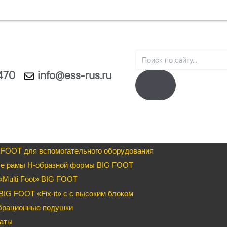
Search
1470
info@ess-rus.ru
 FOOT для вспомогательного оборудования
е рамы H-образной формы BIG FOOT
Multi Foot» BIG FOOT
IG FOOT «Fix-it» c с высоким блоком
брационные подушки
аты