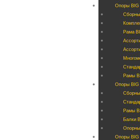
Опоры BIG
Сборны
Компле
Рама BI
Ассорти
Ассорт
Многом
Станда
Рамы B
Опоры BIG 
Сборны
Станда
Рамы B
Балки 
Опорны
Опоры BIG 