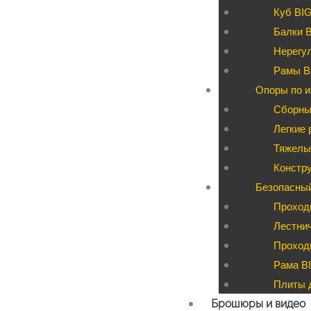
Куб BI
Балки 
Нерегул
Рамы B
Опоры по и
Сборны
Легкие 
Тяжелые
Констру
Безопасны
Проход
Лестни
Проходы
Рама BI
Плиты д
Брошюры и видео