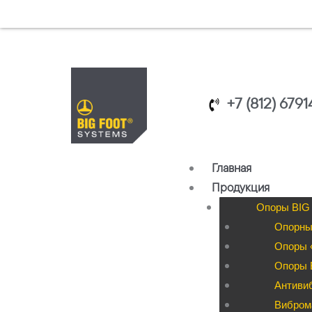
Перейти
к
содержимому
+7 (812) 679
Главная
Продукция
Опоры BIG
Опорны
Опоры «
Опоры B
Антиви
Вибром