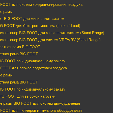
 FOOT для систем кондиционирования воздуха
е рамы
кт BIG FOOT для мини-сплит систем
G FOOT для быстрого монтажа (Lock ‘n’ Load)
мент опор BIG FOOT для мини сплит-систем (Stand Range)
имент опор BIG FOOT для систем VRF/VRV (Stand Range)
естная рама BIG FOOT
ртная рама BIG FOOT
IG FOOT по индивидуальному заказу
FOOT для блоков подготовки воздуха
е рамы
ртная рама BIG FOOT
IG FOOT по индивидуальному заказу
BIG FOOT для высокой нагрузки
е рамы BIG FOOT для систем дымоудаления
FOOT для чиллеров и тяжелого оборудования