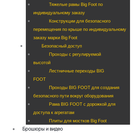
Тяжелые рамы Big Foot по
индивидуальному заказу
Конструкции для безопасного
перемещения по крыше по индивидуальному
заказу марки Big Foot
Безопасный доступ
Проходы с регулируемой
высотой
Лестничные переходы BIG
FOOT
Проходы BIG FOOT для создания
безопасного пути вокруг оборудования
Рама BIG FOOT с дорожкой для
доступа к агрегатам
Плиты для мостков Big Foot
Брошюры и видео