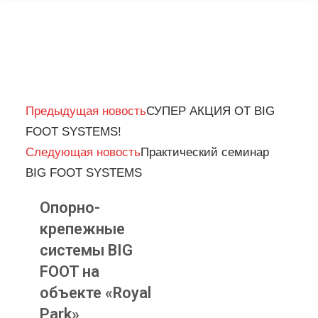
Prev
Next
Предыдущая новость
СУПЕР АКЦИЯ ОТ BIG
FOOT SYSTEMS!
Следующая новость
Практический семинар
BIG FOOT SYSTEMS
Опорно-
крепежные
системы BIG
FOOT на
объекте «Royal
Park»