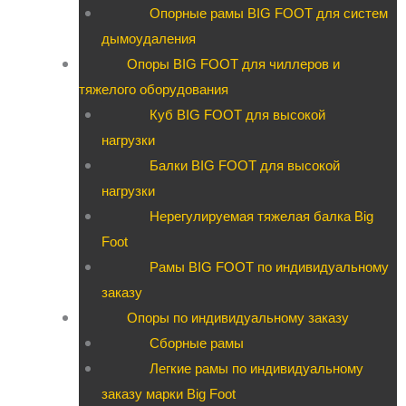
Опорные рамы BIG FOOT для систем
дымоудаления
Опоры BIG FOOT для чиллеров и
тяжелого оборудования
Куб BIG FOOT для высокой
нагрузки
Балки BIG FOOT для высокой
нагрузки
Нерегулируемая тяжелая балка Big
Foot
Рамы BIG FOOT по индивидуальному
заказу
Опоры по индивидуальному заказу
Сборные рамы
Легкие рамы по индивидуальному
заказу марки Big Foot