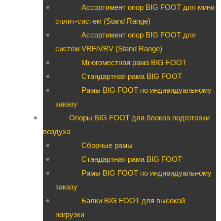
Ассортимент опор BIG FOOT для мини
сплит-систем (Stand Range)
Ассортимент опор BIG FOOT для
систем VRF/VRV (Stand Range)
Многоместная рама BIG FOOT
Стандартная рама BIG FOOT
Рамы BIG FOOT по индивидуальному
заказу
Опоры BIG FOOT для блоков подготовки
воздуха
Сборные рамы
Стандартная рама BIG FOOT
Рамы BIG FOOT по индивидуальному
заказу
Балки BIG FOOT для высокой
нагрузки