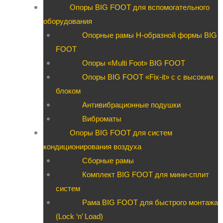
Опоры BIG FOOT для вспомогательного
оборудования
Опорные рамы H-образной формы BIG
FOOT
Опоры «Multi Foot» BIG FOOT
Опоры BIG FOOT «Fix-it» c с высоким
блоком
Антивибрационные подушки
Виброматы
Опоры BIG FOOT для систем
кондиционирования воздуха
Сборные рамы
Комплект BIG FOOT для мини-сплит
систем
Рама BIG FOOT для быстрого монтажа
(Lock ‘n’ Load)