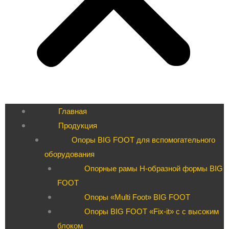
Главная
Продукция
Опоры BIG FOOT для вспомогательного
оборудования
Опорные рамы H-образной формы BIG
FOOT
Опоры «Multi Foot» BIG FOOT
Опоры BIG FOOT «Fix-it» c с высоким
блоком