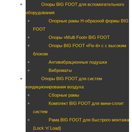
Опоры BIG FOOT для вспомогательного
оборудования
Опорные рамы H-образной формы BIG
FOOT
Опоры «Multi Foot» BIG FOOT
Опоры BIG FOOT «Fix-it» c с высоким
блоком
Антивибрационные подушки
Виброматы
Опоры BIG FOOT для систем
кондиционирования воздуха
Сборные рамы
Комплект BIG FOOT для мини-сплит
систем
Рама BIG FOOT для быстрого монтажа
(Lock ‘n’ Load)