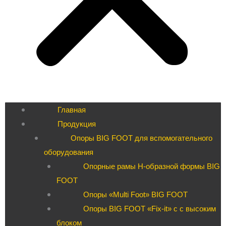
Главная
Продукция
Опоры BIG FOOT для вспомогательного
оборудования
Опорные рамы H-образной формы BIG
FOOT
Опоры «Multi Foot» BIG FOOT
Опоры BIG FOOT «Fix-it» c с высоким
блоком