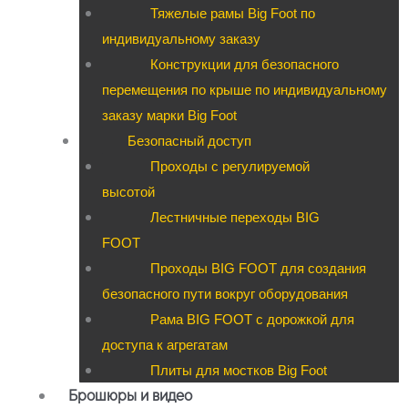
Тяжелые рамы Big Foot по
индивидуальному заказу
Конструкции для безопасного
перемещения по крыше по индивидуальному
заказу марки Big Foot
Безопасный доступ
Проходы с регулируемой
высотой
Лестничные переходы BIG
FOOT
Проходы BIG FOOT для создания
безопасного пути вокруг оборудования
Рама BIG FOOT с дорожкой для
доступа к агрегатам
Плиты для мостков Big Foot
Брошюры и видео