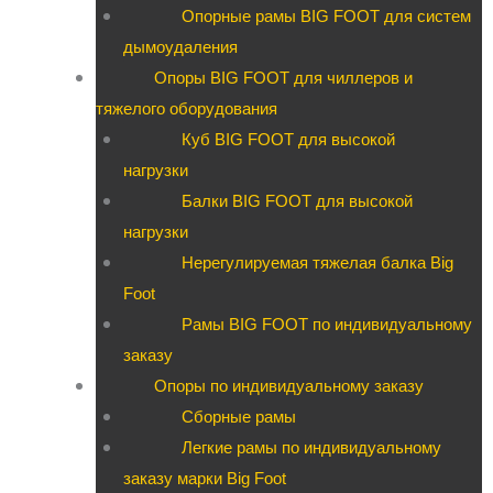
Опорные рамы BIG FOOT для систем
дымоудаления
Опоры BIG FOOT для чиллеров и
тяжелого оборудования
Куб BIG FOOT для высокой
нагрузки
Балки BIG FOOT для высокой
нагрузки
Нерегулируемая тяжелая балка Big
Foot
Рамы BIG FOOT по индивидуальному
заказу
Опоры по индивидуальному заказу
Сборные рамы
Легкие рамы по индивидуальному
заказу марки Big Foot