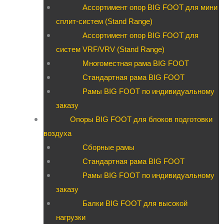
Ассортимент опор BIG FOOT для мини
сплит-систем (Stand Range)
Ассортимент опор BIG FOOT для
систем VRF/VRV (Stand Range)
Многоместная рама BIG FOOT
Стандартная рама BIG FOOT
Рамы BIG FOOT по индивидуальному
заказу
Опоры BIG FOOT для блоков подготовки
воздуха
Сборные рамы
Стандартная рама BIG FOOT
Рамы BIG FOOT по индивидуальному
заказу
Балки BIG FOOT для высокой
нагрузки