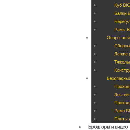
Куб BI
Балки 
Нерегул
Рамы B
Опоры по и
Сборны
Легкие 
Тяжелые
Констру
Безопасны
Проход
Лестни
Проходы
Рама BI
Плиты д
Брошюры и видео