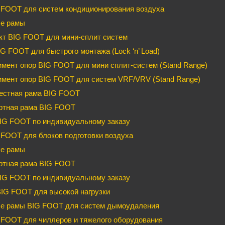
 FOOT для систем кондиционирования воздуха
е рамы
кт BIG FOOT для мини-сплит систем
G FOOT для быстрого монтажа (Lock ‘n’ Load)
мент опор BIG FOOT для мини сплит-систем (Stand Range)
имент опор BIG FOOT для систем VRF/VRV (Stand Range)
естная рама BIG FOOT
ртная рама BIG FOOT
IG FOOT по индивидуальному заказу
FOOT для блоков подготовки воздуха
е рамы
ртная рама BIG FOOT
IG FOOT по индивидуальному заказу
BIG FOOT для высокой нагрузки
е рамы BIG FOOT для систем дымоудаления
FOOT для чиллеров и тяжелого оборудования