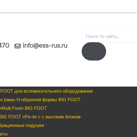
Search
1470
info@ess-rus.ru
 FOOT для вспомогательного оборудования
е рамы H-образной формы BIG FOOT
Multi Foot» BIG FOOT
IG FOOT «Fix-it» c с высоким блоком
брационные подушки
аты