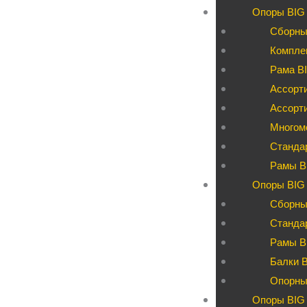
Опоры BIG
Сборны
Компле
Рама BI
Ассорти
Ассорт
Многом
Станда
Рамы B
Опоры BIG 
Сборны
Станда
Рамы B
Балки 
Опорны
Опоры BIG 