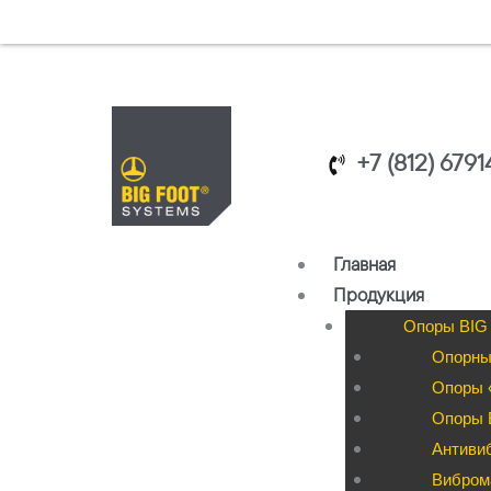
Перейти
к
содержимому
+7 (812) 679
Главная
Продукция
Опоры BIG
Опорны
Опоры «
Опоры B
Антиви
Вибром