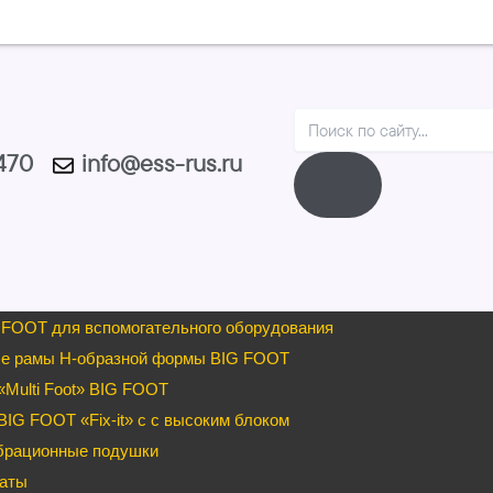
Search
1470
info@ess-rus.ru
 FOOT для вспомогательного оборудования
е рамы H-образной формы BIG FOOT
Multi Foot» BIG FOOT
IG FOOT «Fix-it» c с высоким блоком
брационные подушки
аты