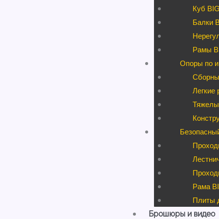
Куб BI
Балки 
Нерегул
Рамы B
Опоры по и
Сборны
Легкие 
Тяжелые
Констру
Безопасны
Проход
Лестни
Проходы
Рама BI
Плиты д
Брошюры и видео