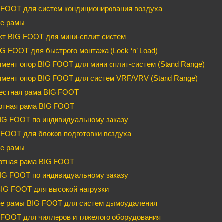
 FOOT для систем кондиционирования воздуха
е рамы
кт BIG FOOT для мини-сплит систем
G FOOT для быстрого монтажа (Lock ‘n’ Load)
мент опор BIG FOOT для мини сплит-систем (Stand Range)
имент опор BIG FOOT для систем VRF/VRV (Stand Range)
естная рама BIG FOOT
ртная рама BIG FOOT
IG FOOT по индивидуальному заказу
FOOT для блоков подготовки воздуха
е рамы
ртная рама BIG FOOT
IG FOOT по индивидуальному заказу
BIG FOOT для высокой нагрузки
е рамы BIG FOOT для систем дымоудаления
FOOT для чиллеров и тяжелого оборудования