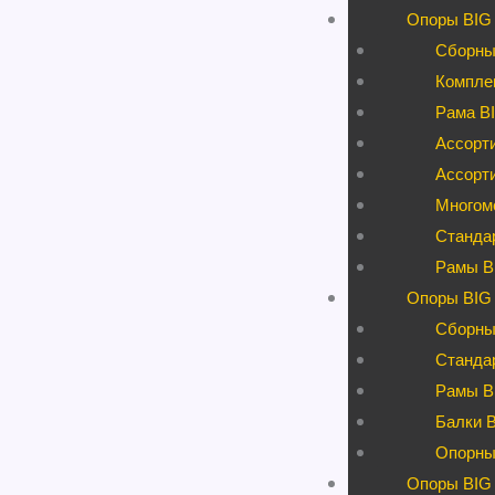
Опоры BIG
Сборны
Компле
Рама BI
Ассорти
Ассорт
Многом
Станда
Рамы B
Опоры BIG 
Сборны
Станда
Рамы B
Балки 
Опорны
Опоры BIG 