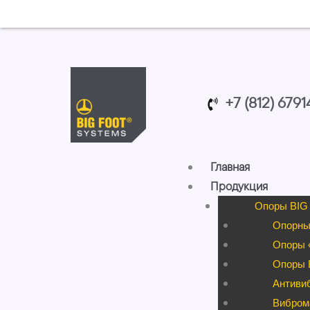
Перейти
к
содержимому
+7 (812) 679
Главная
Продукция
Опоры BIG
Опорны
Опоры «
Опоры B
Антиви
Вибром