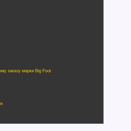
у заказу марки Big Foot
ия